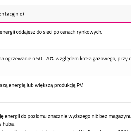
entacyjnie)
nergii oddajesz do sieci po cenach rynkowych.
 na ogrzewanie o 50–70% względem kotła gazowego, przy 
szą energią lub większą produkcją PV.
 energii do poziomu znacznie wyższego niż bez magazynu
y huba.