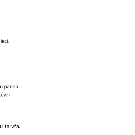
eci.
u paneli.
ków i
i taryfa.