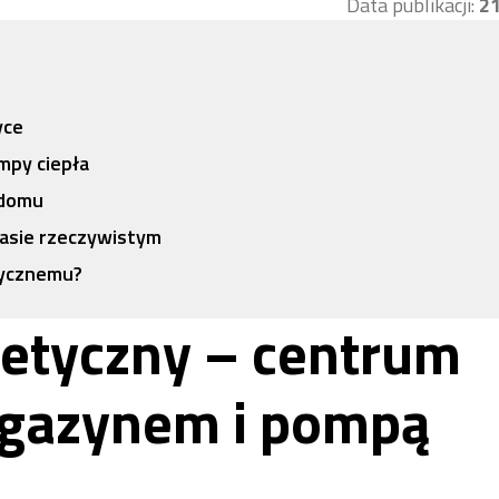
Data publikacji:
21
yce
ompy ciepła
 domu
zasie rzeczywistym
tycznemu?
etyczny – centrum
agazynem i pompą