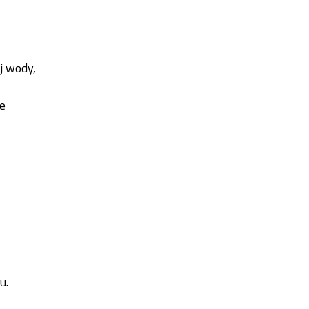
j wody,
je
u.