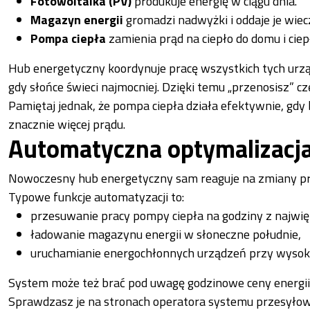
Fotowoltaika (PV)
produkuje energię w ciągu dnia.
Magazyn energii
gromadzi nadwyżki i oddaje je wiec
Pompa ciepła
zamienia prąd na ciepło do domu i ciep
Hub energetyczny koordynuje pracę wszystkich tych urzą
gdy słońce świeci najmocniej. Dzięki temu „przenosisz” czę
Pamiętaj jednak, że pompa ciepła działa efektywnie, gdy
znacznie więcej prądu.
Automatyczna optymalizacj
Nowoczesny hub energetyczny sam reaguje na zmiany prod
Typowe funkcje automatyzacji to:
przesuwanie pracy pompy ciepła na godziny z najwię
ładowanie magazynu energii w słoneczne południe,
uruchamianie energochłonnych urządzeń przy wysokie
System może też brać pod uwagę godzinowe ceny energii. 
Sprawdzasz je na stronach operatora systemu przesyłow