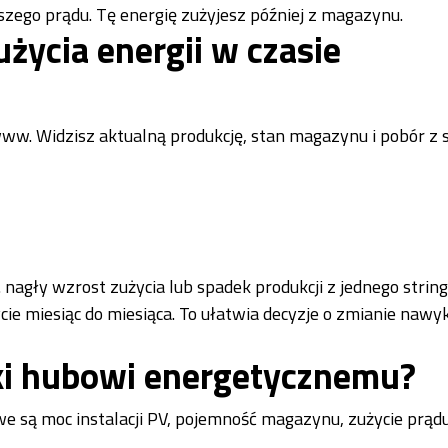
zego prądu. Tę energię zużyjesz później z magazynu.
życia energii w czasie
ww. Widzisz aktualną produkcję, stan magazynu i pobór z si
agły wzrost zużycia lub spadek produkcji z jednego string
ie miesiąc do miesiąca. To ułatwia decyzje o zmianie nawy
ęki hubowi energetycznemu?
we są moc instalacji PV, pojemność magazynu, zużycie prądu 