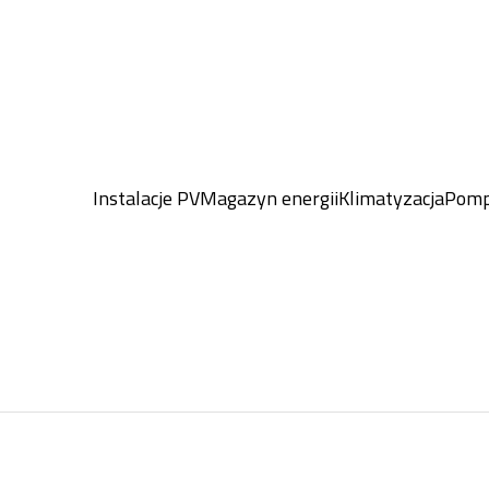
Instalacje PV
Magazyn energii
Klimatyzacja
Pomp