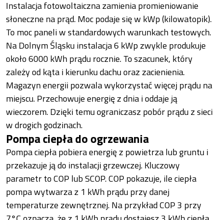
Instalacja fotowoltaiczna zamienia promieniowanie
słoneczne na prąd. Moc podaje się w kWp (kilowatopik).
To moc paneli w standardowych warunkach testowych.
Na Dolnym Śląsku instalacja 6 kWp zwykle produkuje
około 6000 kWh prądu rocznie. To szacunek, który
zależy od kąta i kierunku dachu oraz zacienienia.
Magazyn energii pozwala wykorzystać więcej prądu na
miejscu. Przechowuje energię z dnia i oddaje ją
wieczorem. Dzięki temu ograniczasz pobór prądu z sieci
w drogich godzinach.
Pompa ciepła do ogrzewania
Pompa ciepła pobiera energię z powietrza lub gruntu i
przekazuje ją do instalacji grzewczej. Kluczowy
parametr to COP lub SCOP. COP pokazuje, ile ciepła
pompa wytwarza z 1 kWh prądu przy danej
temperaturze zewnętrznej. Na przykład COP 3 przy
7°C oznacza, że z 1 kWh prądu dostajesz 3 kWh ciepła.