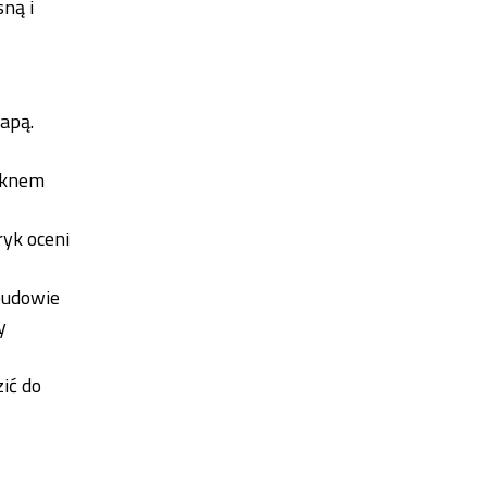
ną i
apą.
oknem
yk oceni
budowie
y
ić do