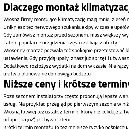
Dlaczego montaż klimatyzacj
Wiosną firmy montujące klimatyzację mają mniej zleceń n
Unikniesz też nerwowego szukania ekipy w czasie upałów
Gdy zamówisz montaż przed sezonem, masz większy wybó
Latem popularne urządzenia często znikają z oferty.
Wiosenny montaż pozwala też spokojnie przetestować kl
ustawienia. Gdy przyjdą upały, znasz już sprzęt i używas
Dodatkowo rozłożysz wydatki na dom w czasie. Nie łączy
ułatwia planowanie domowego budżetu.
Niższe ceny i krótsze terminy
Poza sezonem instalatorzy często proponują lepsze waru
usługi. Na przykład przegląd po pierwszym sezonie w niżs
Wiosną łatwiej też ustalisz termin, który nie koliduje z T
urlopu „na już”, jak bywa latem.
Krótki termin montażu to też mniejsze ryzyko pośpiechu. 