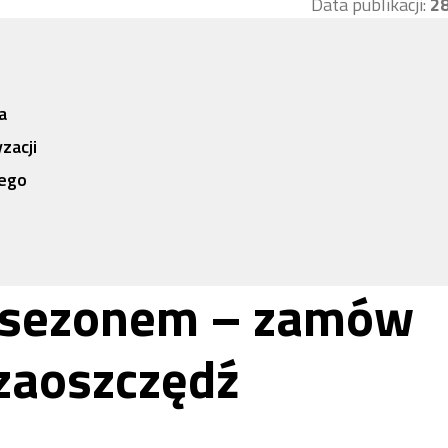
Data publikacji:
28
a
zacji
nego
d sezonem – zamów
 zaoszczędź