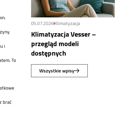
in.
05.07.2026
Klimatyzacja
zyny.
Klimatyzacja Vesser –
przegląd modeli
u i
dostępnych
atem. To
Wszystkie wpisy
datkowe
z brać