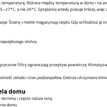
ną temperaturę. Różnica między temperaturą w domu i na z
5–27°C, a nie 20°C. Sprężarka wtedy pracuje krócej, więc
eje. Ściany i meble magazynują ciepło. Gdy schłodzisz je s
największego słońca,
zyszczone filtry ograniczają przepływ powietrza. Klimatyza
czelność układu i stan podzespołów. Dobrze utrzymana klim
iela domu
erminy i często niższe ceny.
enia domu.