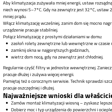
Aby klimatyzacja zużywała mniej energii, ustaw rozsąd
niech wynosi 5–7°C. Gdy na zewnątrz jest 32°C, ustaw 2
mniej prądu.
Włącz klimatyzację wcześniej, zanim dom się mocno nagrz
urządzenie pracuje stabilniej.
Połącz klimatyzację z prostymi działaniami w domu:
zasłoń rolety zewnętrzne lub wewnętrzne w czasie 
zamknij okna w najgorętszych godzinach,
wietrz dom nocą, gdy na zewnątrz jest chłodniej.
Regularnie czyść filtry w jednostce wewnętrznej. Zaniec
pracuje dłużej i zużywa więcej energii.
Pamiętaj też o corocznym serwisie. Technik sprawdzi sz
pracuje oszczędniej i dłużej.
Najważniejsze wnioski dla właścic
Zamów montaż klimatyzacji wiosną – zyskasz lepsze t
Dobierz moc i typ urządzenia do powierzchni i ociepl