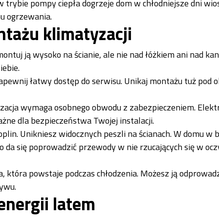
w trybie pompy ciepła dogrzeje dom w chłodniejsze dni wios
mu ogrzewania.
tażu klimatyzacji
ntuj ją wysoko na ścianie, ale nie nad łóżkiem ani nad kan
iebie.
pewnij łatwy dostęp do serwisu. Unikaj montażu tuż pod 
yzacja wymaga osobnego obwodu z zabezpieczeniem. Elektr
żne dla bezpieczeństwa Twojej instalacji.
oplin. Unikniesz widocznych peszli na ścianach. W domu w 
o da się poprowadzić przewody w nie rzucających się w ocz
a, która powstaje podczas chłodzenia. Możesz ją odprowadz
ływu.
energii latem