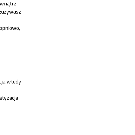
ewnątrz
 zużywasz
topniowo,
cja wtedy
atyzacja