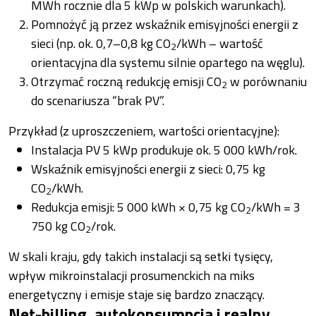
MWh rocznie dla 5 kWp w polskich warunkach).
Pomnożyć ją przez wskaźnik emisyjności energii z
sieci (np. ok. 0,7–0,8 kg CO
/kWh – wartość
2
orientacyjna dla systemu silnie opartego na węglu).
Otrzymać roczną redukcję emisji CO
w porównaniu
2
do scenariusza “brak PV”.
Przykład (z uproszczeniem, wartości orientacyjne):
Instalacja PV 5 kWp produkuje ok. 5 000 kWh/rok.
Wskaźnik emisyjności energii z sieci: 0,75 kg
CO
/kWh.
2
Redukcja emisji: 5 000 kWh × 0,75 kg CO
/kWh = 3
2
750 kg CO
/rok.
2
W skali kraju, gdy takich instalacji są setki tysięcy,
wpływ mikroinstalacji prosumenckich na miks
energetyczny i emisje staje się bardzo znaczący.
Net-billing, autokonsumpcja i realny