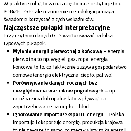
W praktyce robią to za nas często inne instytucje (np.
KOBiZE, PSE), ale rozumienie metodologii pomaga
świadomie korzystać z tych wskaźników.
Najczęstsze pułapki interpretacyjne
Przy czytaniu danych GUS warto uważać na kilka
typowych pułapek:
Mylenie energii pierwotnej z końcową
– energia
pierwotna to np. węgiel, gaz, ropa; energia
końcowa to to, co faktycznie zużywa gospodarstwo
domowe (energia elektryczna, ciepło, paliwa).
Porównywanie danych rocznych bez
uwzględnienia warunków pogodowych
– np.
mroźna zima lub upalne lato wpływają na
zapotrzebowanie na ciepło i chłód.
Ignorowanie importu/eksportu energii
– Polska
importuje i eksportuje energię; produkcja krajowa
to nie zawsze to samo, co rzeczywisty miks energii