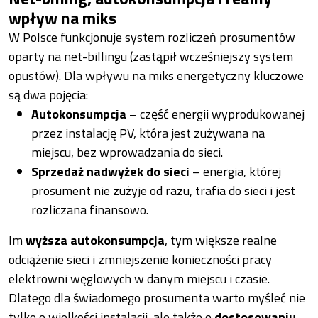
wpływ na miks
W Polsce funkcjonuje system rozliczeń prosumentów
oparty na net-billingu (zastąpił wcześniejszy system
opustów). Dla wpływu na miks energetyczny kluczowe
są dwa pojęcia:
Autokonsumpcja
– część energii wyprodukowanej
przez instalację PV, która jest zużywana na
miejscu, bez wprowadzania do sieci.
Sprzedaż nadwyżek do sieci
– energia, której
prosument nie zużyje od razu, trafia do sieci i jest
rozliczana finansowo.
Im
wyższa autokonsumpcja
, tym większe realne
odciążenie sieci i zmniejszenie konieczności pracy
elektrowni węglowych w danym miejscu i czasie.
Dlatego dla świadomego prosumenta warto myśleć nie
tylko o wielkości instalacji, ale także o
dostosowaniu