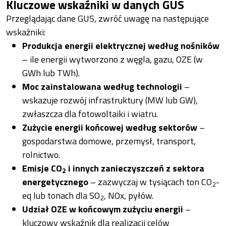
Kluczowe wskaźniki w danych GUS
Przeglądając dane GUS, zwróć uwagę na następujące
wskaźniki:
Produkcja energii elektrycznej według nośników
– ile energii wytworzono z węgla, gazu, OZE (w
GWh lub TWh).
Moc zainstalowana według technologii
–
wskazuje rozwój infrastruktury (MW lub GW),
zwłaszcza dla fotowoltaiki i wiatru.
Zużycie energii końcowej według sektorów
–
gospodarstwa domowe, przemysł, transport,
rolnictwo.
Emisje CO
i innych zanieczyszczeń z sektora
2
energetycznego
– zazwyczaj w tysiącach ton CO
-
2
eq lub tonach dla SO
, NOx, pyłów.
2
Udział OZE w końcowym zużyciu energii
–
kluczowy wskaźnik dla realizacji celów