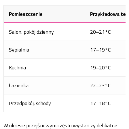
Pomieszczenie
Przykładowa tem
Salon, pokój dzienny
20–21°C
Sypialnia
17–19°C
Kuchnia
19–20°C
Łazienka
22–23°C
Przedpokój, schody
17–18°C
W okresie przejściowym często wystarczy delikatne