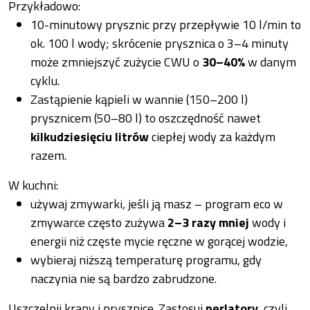
Przykładowo:
10-minutowy prysznic przy przepływie 10 l/min to
ok. 100 l wody; skrócenie prysznica o 3–4 minuty
może zmniejszyć zużycie CWU o
30–40%
w danym
cyklu.
Zastąpienie kąpieli w wannie (150–200 l)
prysznicem (50–80 l) to oszczędność nawet
kilkudziesięciu litrów
ciepłej wody za każdym
razem.
W kuchni:
używaj zmywarki, jeśli ją masz – program eco w
zmywarce często zużywa
2–3 razy mniej
wody i
energii niż częste mycie ręczne w gorącej wodzie,
wybieraj niższą temperaturę programu, gdy
naczynia nie są bardzo zabrudzone.
Uszczelnij krany i prysznice. Zastosuj
perlatory
, czyli