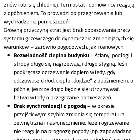
znów robi się chłodniej. Termostat i domownicy reagują
z opóźnieniem. To prowadzi do przegrzewania lub
wychładzania pomieszczeń.
Główną przyczyną strat jest brak dopasowania pracy
systemu grzewczego do dynamicznie zmieniających się
warunków – zarówno pogodowych, jak i cenowych.
Bezwładność cieplna budynku
– ściany, podłogi i
stropy długo się nagrzewają i długo stygną. Jeśli
podkręcasz ogrzewanie dopiero wtedy, gdy
odczuwasz chłód, ciepło „dojdzie” z opóźnieniem, a
później jeszcze długo będzie się utrzymywać.
Łatwo wtedy o przegrzanie pomieszczeń.
Brak synchronizacji z pogodą
– w okresie
przejściowym szybko zmienia się temperatura
zewnętrzna i nasłonecznienie. Jeżeli ogrzewanie
nie reaguje na prognozę pogody (np. zapowiadane
słońce i wyższą temperaturę w południe), system