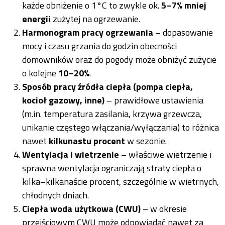
każde obniżenie o 1°C to zwykle ok.
5–7% mniej
energii
zużytej na ogrzewanie.
Harmonogram pracy ogrzewania
– dopasowanie
mocy i czasu grzania do godzin obecności
domowników oraz do pogody może obniżyć zużycie
o kolejne
10–20%
.
Sposób pracy źródła ciepła (pompa ciepła,
kocioł gazowy, inne)
– prawidłowe ustawienia
(m.in. temperatura zasilania, krzywa grzewcza,
unikanie częstego włączania/wyłączania) to różnica
nawet
kilkunastu procent
w sezonie.
Wentylacja i wietrzenie
– właściwe wietrzenie i
sprawna wentylacja ograniczają straty ciepła o
kilka–kilkanaście procent, szczególnie w wietrnych,
chłodnych dniach.
Ciepła woda użytkowa (CWU)
– w okresie
przejściowym CWU może odpowiadać nawet za