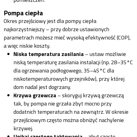
Pompa ciepła
Okres przejściowy jest dla pompy ciepła
najkorzystniejszy – przy dobrze ustawionych
parametrach możesz mieć wysoką efektywność (COP),
a więc niskie koszty.
Niska temperatura zasilania
– ustaw możliwie
niską temperaturę zasilania instalacji (np. 28–35°C
dla ogrzewania podłogowego, 35–45°C dla
niskotemperaturowych grzejników), przy której
dom nadal jest dogrzany.
Krzywa grzewcza
– skoryguj krzywą grzewczą
tak, by pompa nie grzała zbyt mocno przy
dodatnich temperaturach na zewnątrz. W okresie
przejściowym często można obniżyć nachylenie
krzywej.
Unikaj częstego taktowania
– zbyt częste