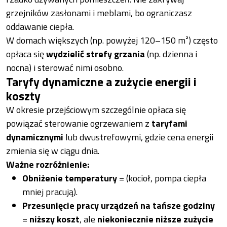
grzejników zasłonami i meblami, bo ograniczasz
oddawanie ciepła.
W domach większych (np. powyżej 120–150 m²) często
opłaca się
wydzielić strefy grzania
(np. dzienna i
nocna) i sterować nimi osobno.
Taryfy dynamiczne a zużycie energii i
koszty
W okresie przejściowym szczególnie opłaca się
powiązać sterowanie ogrzewaniem z
taryfami
dynamicznymi
lub dwustrefowymi, gdzie cena energii
zmienia się w ciągu dnia.
Ważne rozróżnienie:
Obniżenie temperatury
=
(kocioł, pompa ciepła
mniej pracują).
Przesunięcie pracy urządzeń na tańsze godziny
=
niższy koszt
, ale
niekoniecznie niższe zużycie