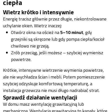
ciepła
Wietrz krótko i intensywnie
Energię tracisz głównie przez długie, niekontrolowane
uchylanie okien. Wietrz inaczej:
Otwórz okna na oścież na
5–10 minut
, gdy
grzejniki są skręcone lub gdy pompa ciepła/kocioł
chwilowo nie grzeją.
Zrób przeciąg, jeśli możesz – szybciej wymienisz
powietrze.
Krótkie, intensywne wietrzenie wymienia powietrze,
ale nie wychładza ścian i mebli. Potem pomieszczenie
szybciej odzyskuje komfortową temperaturę, a
instalacja grzewcza nie musi długo nadrabiać strat.
Sprawdź działanie wentylacji
W domu masz wentylację grawitacyjną lub
mechaniczną. Wentylacja grawitacyjna to kanały, które