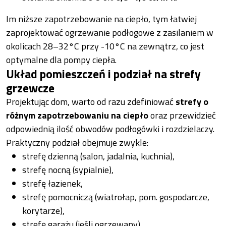
Im niższe zapotrzebowanie na ciepło, tym łatwiej
zaprojektować ogrzewanie podłogowe z zasilaniem w
okolicach 28–32°C przy -10°C na zewnątrz, co jest
optymalne dla pompy ciepła.
Układ pomieszczeń i podział na strefy
grzewcze
Projektując dom, warto od razu zdefiniować
strefy o
różnym zapotrzebowaniu na ciepło
oraz przewidzieć
odpowiednią ilość obwodów podłogówki i rozdzielaczy.
Praktyczny podział obejmuje zwykle:
strefę dzienną (salon, jadalnia, kuchnia),
strefę nocną (sypialnie),
strefę łazienek,
strefę pomocniczą (wiatrołap, pom. gospodarcze,
korytarze),
strefę garażu (jeśli ogrzewany).