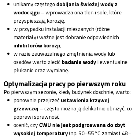
unikamy częstego
dobijania świeżej wody z
wodociągu
– wprowadza ona tlen i sole, które
przyspieszają korozję,
w przypadku instalacji mieszanych (różne
materiały) ważne jest dobranie odpowiednich
inhibitorów korozji
,
w razie zauważalnego zmętnienia wody lub
osadów warto zlecić
badanie wody
i ewentualne
płukanie oraz wymianę.
Optymalizacja pracy po pierwszym roku
Po pierwszym sezonie, kiedy budynek doschnie, warto:
ponownie przejrzeć
ustawienia krzywej
grzewczej
– często można ją delikatnie obniżyć, co
poprawi sprawność,
ocenić, czy
CWU nie jest podgrzewana do zbyt
wysokiej temperatury
(np. 50–55°C zamiast 48–