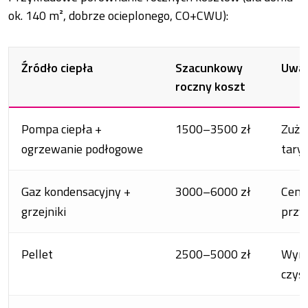
ok. 140 m², dobrze ocieplonego, CO+CWU):
Źródło ciepła
Szacunkowy
Uwag
roczny koszt
Pompa ciepła +
1500–3500 zł
Zuży
ogrzewanie podłogowe
tary
Gaz kondensacyjny +
3000–6000 zł
Cena
grzejniki
przy 
Pellet
2500–5000 zł
Wyma
czys