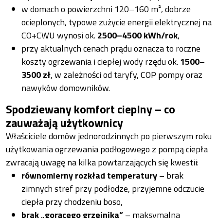
w domach o powierzchni 120–160 m², dobrze
ocieplonych, typowe zużycie energii elektrycznej na
CO+CWU wynosi ok.
2500–4500 kWh/rok
,
przy aktualnych cenach prądu oznacza to roczne
koszty ogrzewania i ciepłej wody rzędu ok.
1500–
3500 zł
, w zależności od taryfy, COP pompy oraz
nawyków domowników.
Spodziewany komfort cieplny – co
zauważają użytkownicy
Właściciele domów jednorodzinnych po pierwszym roku
użytkowania ogrzewania podłogowego z pompą ciepła
zwracają uwagę na kilka powtarzających się kwestii:
równomierny rozkład temperatury
– brak
zimnych stref przy podłodze, przyjemne odczucie
ciepła przy chodzeniu boso,
brak „gorącego grzejnika”
– maksymalna