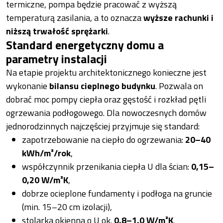
termiczne, pompa będzie pracować z wyższą
temperaturą zasilania, a to oznacza
wyższe rachunki i
niższą trwałość sprężarki
.
Standard energetyczny domu a
parametry instalacji
Na etapie projektu architektonicznego konieczne jest
wykonanie
bilansu cieplnego budynku
. Pozwala on
dobrać moc pompy ciepła oraz gęstość i rozkład pętli
ogrzewania podłogowego. Dla nowoczesnych domów
jednorodzinnych najczęściej przyjmuje się standard:
zapotrzebowanie na ciepło do ogrzewania:
20–40
kWh/m²/rok
,
współczynnik przenikania ciepła U dla ścian:
0,15–
0,20 W/m²K
,
dobrze ocieplone fundamenty i podłoga na gruncie
(min. 15–20 cm izolacji),
stolarka okienna o U ok.
0,8–1,0 W/m²K
.