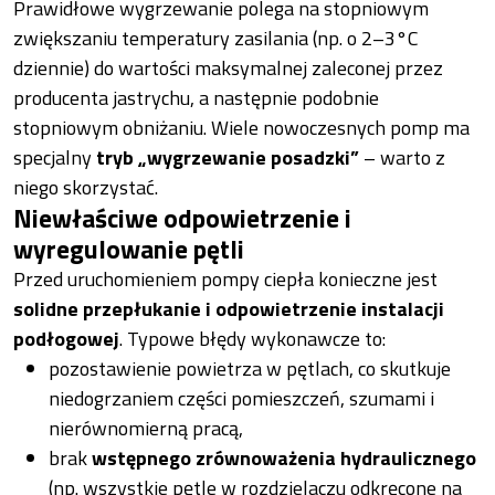
Prawidłowe wygrzewanie polega na stopniowym
zwiększaniu temperatury zasilania (np. o 2–3°C
dziennie) do wartości maksymalnej zaleconej przez
producenta jastrychu, a następnie podobnie
stopniowym obniżaniu. Wiele nowoczesnych pomp ma
specjalny
tryb „wygrzewanie posadzki”
– warto z
niego skorzystać.
Niewłaściwe odpowietrzenie i
wyregulowanie pętli
Przed uruchomieniem pompy ciepła konieczne jest
solidne przepłukanie i odpowietrzenie instalacji
podłogowej
. Typowe błędy wykonawcze to:
pozostawienie powietrza w pętlach, co skutkuje
niedogrzaniem części pomieszczeń, szumami i
nierównomierną pracą,
brak
wstępnego zrównoważenia hydraulicznego
(np. wszystkie pętle w rozdzielaczu odkręcone na