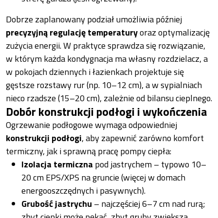
Dobrze zaplanowany podział umożliwia później
precyzyjną regulację temperatury
oraz optymalizację
zużycia energii. W praktyce sprawdza się rozwiązanie,
w którym każda kondygnacja ma własny rozdzielacz, a
w pokojach dziennych i łazienkach projektuje się
gęstsze rozstawy rur (np. 10–12 cm), a w sypialniach
nieco rzadsze (15–20 cm), zależnie od bilansu cieplnego.
Dobór konstrukcji podłogi i wykończenia
Ogrzewanie podłogowe wymaga odpowiedniej
konstrukcji podłogi
, aby zapewnić zarówno komfort
termiczny, jak i sprawną pracę pompy ciepła:
Izolacja termiczna
pod jastrychem – typowo 10–
20 cm EPS/XPS na gruncie (więcej w domach
energooszczędnych i pasywnych).
Grubość jastrychu
– najczęściej 6–7 cm nad rurą;
zbyt cienki może pękać, zbyt gruby zwiększa