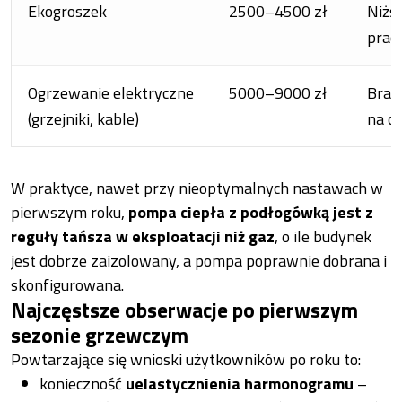
Ekogroszek
2500–4500 zł
Niżs
prac
Ogrzewanie elektryczne
5000–9000 zł
Brak
(grzejniki, kable)
na ce
W praktyce, nawet przy nieoptymalnych nastawach w
pierwszym roku,
pompa ciepła z podłogówką jest z
reguły tańsza w eksploatacji niż gaz
, o ile budynek
jest dobrze zaizolowany, a pompa poprawnie dobrana i
skonfigurowana.
Najczęstsze obserwacje po pierwszym
sezonie grzewczym
Powtarzające się wnioski użytkowników po roku to:
konieczność
uelastycznienia harmonogramu
–