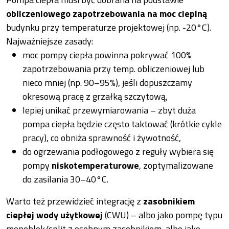
obliczeniowego zapotrzebowania na moc cieplną
budynku przy temperaturze projektowej (np. -20°C).
Najważniejsze zasady:
moc pompy ciepła powinna pokrywać 100%
zapotrzebowania przy temp. obliczeniowej lub
nieco mniej (np. 90–95%), jeśli dopuszczamy
okresową pracę z grzałką szczytową,
lepiej unikać przewymiarowania – zbyt duża
pompa ciepła będzie często taktować (krótkie cykle
pracy), co obniża sprawność i żywotność,
do ogrzewania podłogowego z reguły wybiera się
pompy
niskotemperaturowe
, zoptymalizowane
do zasilania 30–40°C.
Warto też przewidzieć integrację z
zasobnikiem
ciepłej wody użytkowej
(CWU) – albo jako pompę typu
monoblok/split z osobnym zasobnikiem, albo jako