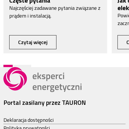
Częste pytania
Jak 
elek
Najczęściej zadawane pytania związane z
Powi
prądem i instalacją.
zacz
Czytaj więcej
C
Portal zasilany przez TAURON
Deklaracja dostępności
Polityka prywatności