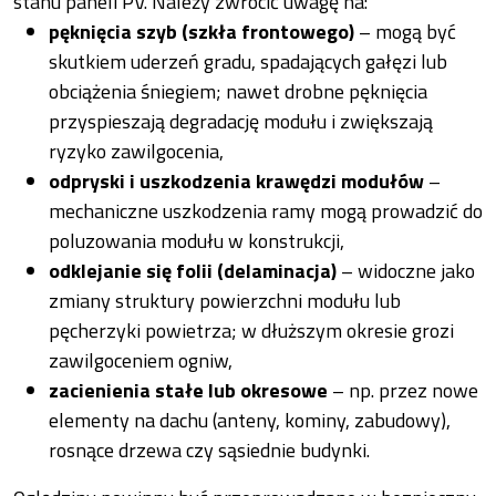
stanu paneli PV. Należy zwrócić uwagę na:
pęknięcia szyb (szkła frontowego)
– mogą być
skutkiem uderzeń gradu, spadających gałęzi lub
obciążenia śniegiem; nawet drobne pęknięcia
przyspieszają degradację modułu i zwiększają
ryzyko zawilgocenia,
odpryski i uszkodzenia krawędzi modułów
–
mechaniczne uszkodzenia ramy mogą prowadzić do
poluzowania modułu w konstrukcji,
odklejanie się folii (delaminacja)
– widoczne jako
zmiany struktury powierzchni modułu lub
pęcherzyki powietrza; w dłuższym okresie grozi
zawilgoceniem ogniw,
zacienienia stałe lub okresowe
– np. przez nowe
elementy na dachu (anteny, kominy, zabudowy),
rosnące drzewa czy sąsiednie budynki.