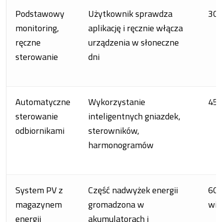
Podstawowy
Użytkownik sprawdza
30
monitoring,
aplikację i ręcznie włącza
ręczne
urządzenia w słoneczne
sterowanie
dni
Automatyczne
Wykorzystanie
45
sterowanie
inteligentnych gniazdek,
odbiornikami
sterowników,
harmonogramów
System PV z
Część nadwyżek energii
60–
magazynem
gromadzona w
wię
energii
akumulatorach i