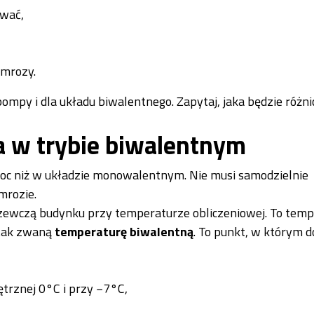
ować,
 mrozy.
pompy i dla układu biwalentnego. Zapytaj, jaka będzie różn
a w trybie biwalentnym
oc niż w układzie monowalentnym. Nie musi samodzielnie
mrozie.
rzewczą budynku przy temperaturze obliczeniowej. To temp
a tak zwaną
temperaturę biwalentną
. To punkt, w którym d
trznej 0°C i przy −7°C,