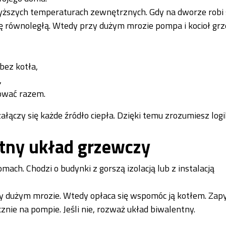
ższych temperaturach zewnętrznych. Gdy na dworze robi 
cę równoległą. Wtedy przy dużym mrozie pompa i kocioł grz
bez kotła,
,
ować razem.
załączy się każde źródło ciepła. Dzięki temu zrozumiesz log
tny układ grzewczy
ach. Chodzi o budynki z gorszą izolacją lub z instalacją
y dużym mrozie. Wtedy opłaca się wspomóc ją kotłem. Zapy
znie na pompie. Jeśli nie, rozważ układ biwalentny.