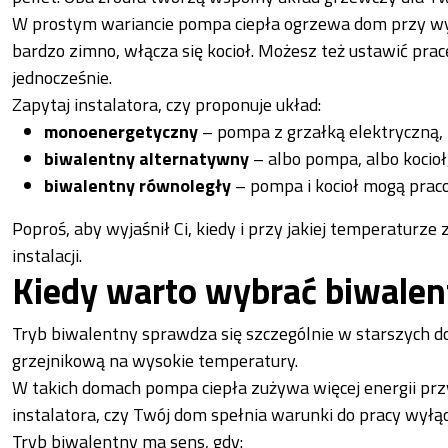
W prostym wariancie pompa ciepła ogrzewa dom przy wy
bardzo zimno, włącza się kocioł. Możesz też ustawić pra
jednocześnie.
Zapytaj instalatora, czy proponuje układ:
monoenergetyczny
– pompa z grzałką elektryczną, 
biwalentny alternatywny
– albo pompa, albo kocioł
biwalentny równoległy
– pompa i kocioł mogą prac
Poproś, aby wyjaśnił Ci, kiedy i przy jakiej temperaturze 
instalacji.
Kiedy warto wybrać biwalen
Tryb biwalentny sprawdza się szczególnie w starszych dom
grzejnikową na wysokie temperatury.
W takich domach pompa ciepła zużywa więcej energii prz
instalatora, czy Twój dom spełnia warunki do pracy wyłąc
Tryb biwalentny ma sens, gdy: