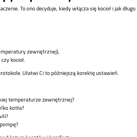
nie. To ono decyduje, kiedy włącza się kocioł i jak długo 
emperatury zewnętrznej),
czy kocioł.
otokole. Ułatwi Ci to późniejszą korektę ustawień.
kiej temperaturze zewnętrznej?
lko kotła?
ili?
z pompę?