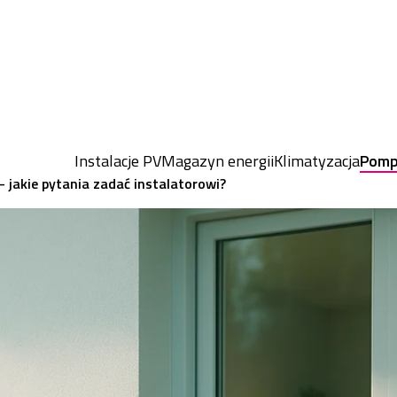
Instalacje PV
Magazyn energii
Klimatyzacja
Pomp
– jakie pytania zadać instalatorowi?