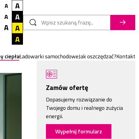
Rozmiar tekstu
Mały
Kontrast tekstu
A
A
Białe tło, czarny tekst
Średni
A
A
Szukaj
Czarne tło, biały tekst
Szukaj
A
Duży
A
Żółte tło, czarny tekst
A
Czarne tło, żółty tekst
y ciepła
Ładowarki samochodowe
Jak oszczędzać?
Kontakt
Zamów ofertę
Dopasujemy rozwiązanie do
Twojego domu i realnego zużycia
energii.
Wypełnij formularz