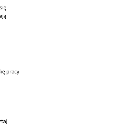
się
eją
ikę pracy
taj