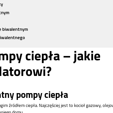
zy
ntnym
ie biwalentnym
biwalentnego
mpy ciepła – jakie
latorowi?
ntny pompy ciepła
m źródłem ciepła. Najczęściej jest to kocioł gazowy, olejo
wojego domu.