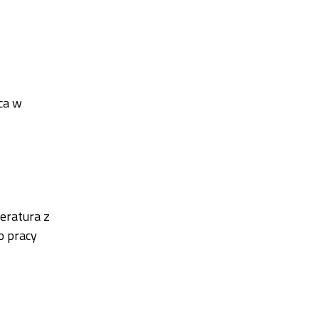
ica w
eratura z
o pracy