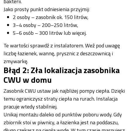
bakterii.
Jako prosty punkt odniesienia przyjmij:
2 osoby – zasobnik ok. 150 litrów,
3–4 osoby – 200–250 litrów,
5–6 osób – 300 litrów lub więcej.
Te wartości sprawdź z instalatorem. Weź pod uwagę
liczbę łazienek, wannę, prysznic z deszczownicą i
zmywarkę.
Błąd 2: Zła lokalizacja zasobnika
CWU w domu
Zasobnik CWU ustaw jak najbliżej pompy ciepła. Dzięki
temu ograniczysz straty ciepła na rurach. Instalacja
pracuje wtedy stabilniej.
Unikaj montażu daleko od punktów poboru wody. Gdy
zbiornik stoi w piwnicy, a łazienka jest na poddaszu,
długo czekasz na ciepłą wodę. W tym czasie marnujesz