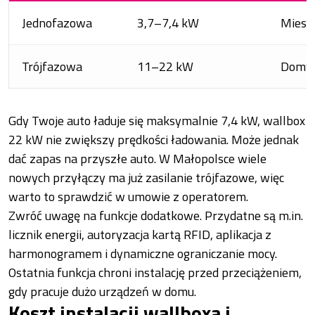
Jednofazowa
3,7–7,4 kW
Miesz
Trójfazowa
11–22 kW
Domy 
Gdy Twoje auto ładuje się maksymalnie 7,4 kW, wallbox
22 kW nie zwiększy prędkości ładowania. Może jednak
dać zapas na przyszłe auto. W Małopolsce wiele
nowych przyłączy ma już zasilanie trójfazowe, więc
warto to sprawdzić w umowie z operatorem.
Zwróć uwagę na funkcje dodatkowe. Przydatne są m.in.
licznik energii, autoryzacja kartą RFID, aplikacja z
harmonogramem i dynamiczne ograniczanie mocy.
Ostatnia funkcja chroni instalację przed przeciążeniem,
gdy pracuje dużo urządzeń w domu.
Koszt instalacji wallboxa i