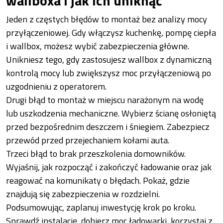
wallboxa i jak ich uniknąć
Jeden z częstych błędów to montaż bez analizy mocy
przyłączeniowej. Gdy włączysz kuchenkę, pompę ciepła
i wallbox, możesz wybić zabezpieczenia główne.
Unikniesz tego, gdy zastosujesz wallbox z dynamiczną
kontrolą mocy lub zwiększysz moc przyłączeniową po
uzgodnieniu z operatorem.
Drugi błąd to montaż w miejscu narażonym na wodę
lub uszkodzenia mechaniczne. Wybierz ścianę osłoniętą
przed bezpośrednim deszczem i śniegiem. Zabezpiecz
przewód przed przejechaniem kołami auta.
Trzeci błąd to brak przeszkolenia domowników.
Wyjaśnij, jak rozpocząć i zakończyć ładowanie oraz jak
reagować na komunikaty o błędach. Pokaż, gdzie
znajdują się zabezpieczenia w rozdzielni.
Podsumowując, zaplanuj inwestycję krok po kroku.
Sprawdź instalację, dobierz moc ładowarki, korzystaj z