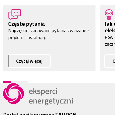
Częste pytania
Jak 
elek
Najczęściej zadawane pytania związane z
Powi
prądem i instalacją.
zacz
Czytaj więcej
C
Portal zasilany przez TAURON