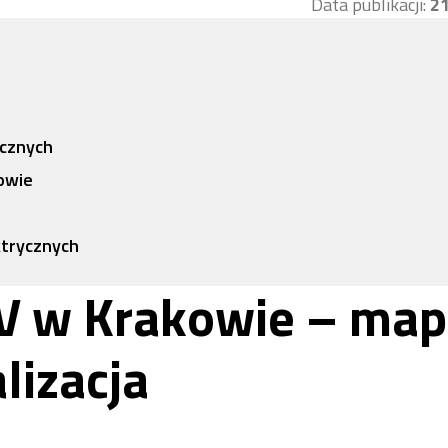
Data publikacji:
21
ycznych
owie
ktrycznych
V w Krakowie – map
lizacja