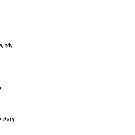
a, gdy
a
zużytą