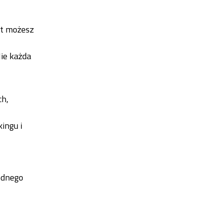
ut możesz
ie każda
ch,
ingu i
jednego