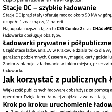
Stacje DC – szybkie ładowanie
Stacje DC (prąd stały) oferują moc od około 50 kW w górę
uzupełnić znaczną część baterii.
Najpopularniejsze złącza to
CSS Combo 2
oraz
CHAdeM
ładowarka obsługuje oba typy.
Ładowarki prywatne i półpubliczne
Część stacji ładowania EV w Krakowie działa tylko dla w
garażach podziemnych. Czasem wymagają karty gościa lub r
Zanim zaplanujesz ładowanie w takim miejscu, przeczytaj
ładowarki.
Jak korzystać z publicznyc
Większość publicznych ładowarek obsłużysz za pomocą apli
operatora. Dzięki temu łatwiej znajdziesz wolną stację.
Krok po kroku: uruchomienie łado
Zaparkuj tak, aby kabel swobodnie sięgał do gniazda 