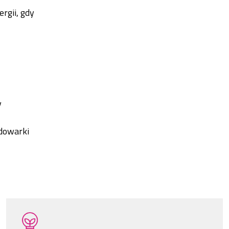
rgii, gdy
y
adowarki