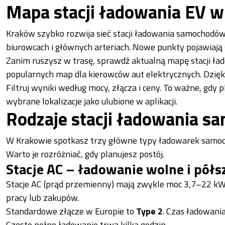
Mapa stacji ładowania EV 
Kraków szybko rozwija sieć stacji ładowania samochodów
biurowcach i głównych arteriach. Nowe punkty pojawiają s
Zanim ruszysz w trasę, sprawdź aktualną mapę stacji ład
popularnych map dla kierowców aut elektrycznych. Dzięki
Filtruj wyniki według mocy, złącza i ceny. To ważne, gdy 
wybrane lokalizacje jako ulubione w aplikacji.
Rodzaje stacji ładowania s
W Krakowie spotkasz trzy główne typy ładowarek samoch
Warto je rozróżniać, gdy planujesz postój.
Stacje AC – ładowanie wolne i półs
Stacje AC (prąd przemienny) mają zwykle moc 3,7–22 kW.
pracy lub zakupów.
Standardowe złącze w Europie to
Type 2
. Czas ładowani
Często pełne ładowanie trwa kilka godzin.