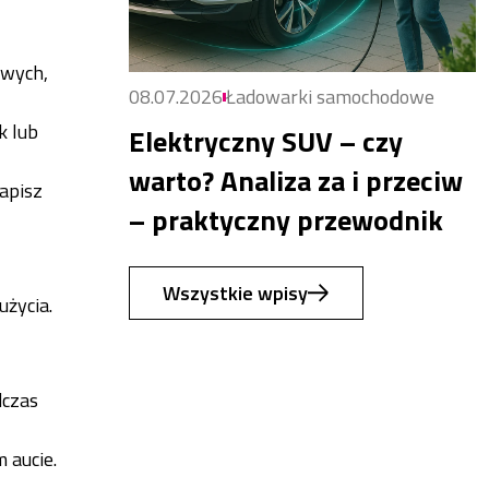
owych,
08.07.2026
Ładowarki samochodowe
k lub
Elektryczny SUV – czy
warto? Analiza za i przeciw
Zapisz
– praktyczny przewodnik
Wszystkie wpisy
życia.
dczas
 aucie.