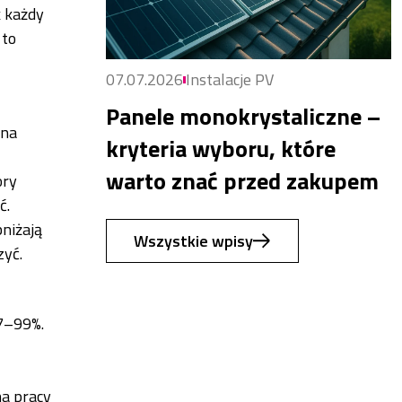
k każdy
 to
07.07.2026
Instalacje PV
Panele monokrystaliczne –
 na
kryteria wyboru, które
warto znać przed zakupem
ory
ć.
niżają
Wszystkie wpisy
zyć.
97–99%.
na pracy