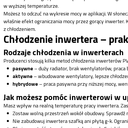
w wyższej temperaturze.
Możesz to odczuć na wykresie mocy w aplikacji. W słonec
właśnie efekt ograniczania mocy przez gorący inwerter. K
z chłodzeniem.
Chłodzenie inwertera – prak
Rodzaje chłodzenia w inwerterach
Producenci stosują kilka metod chłodzenia inwerterów PV
pasywne
– duży radiator, brak wentylatorów, praca 
aktywne
– wbudowane wentylatory, lepsze chłodzeni
hybrydowe
– praca pasywna przy niższej mocy, went
Jak możesz pomóc inwerterowi w u
Masz wpływ na realną temperaturę pracy inwertera. Zast
Zostaw wolną przestrzeń wokół obudowy. Sprawdź min
Nie zabudowuj inwertera szafką ani płytą g-k. Ogra