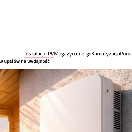
Instalacje PV
Magazyn energii
Klimatyzacja
Pomp
yw upałów na wydajność