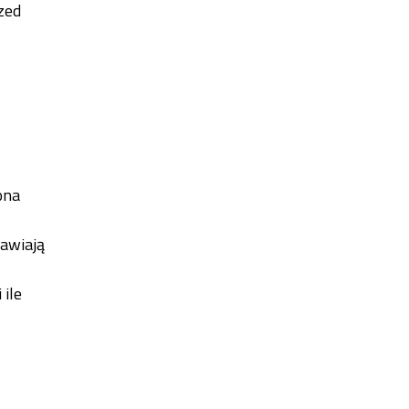
zed
ona
jawiają
 ile