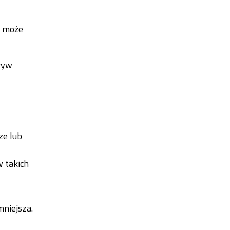
u może
ływ
ze lub
 takich
mniejsza.