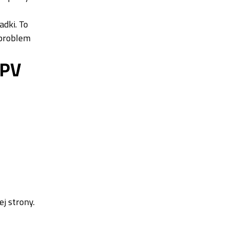
adki. To
 problem
 PV
j strony.