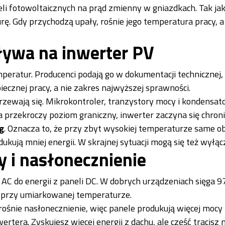
neli fotowoltaicznych na prąd zmienny w gniazdkach. Tak ja
ę. Gdy przychodzą upały, rośnie jego temperatura pracy, a
ływa na inwerter PV
peratur. Producenci podają go w dokumentacji technicznej,
ecznej pracy, a nie zakres najwyższej sprawności.
zewają się. Mikrokontroler, tranzystory mocy i kondensat
przekroczy poziom graniczny, inwerter zaczyna się chroni
g
. Oznacza to, że przy zbyt wysokiej temperaturze same ob
ukują mniej energii. W skrajnej sytuacji mogą się też wyłąc
y i nasłonecznienie
 AC do energii z paneli DC. W dobrych urządzeniach sięga 
 przy umiarkowanej temperaturze.
 rośnie nasłonecznienie, więc panele produkują więcej mocy
rtera. Zyskujesz więcej energii z dachu, ale część tracisz 