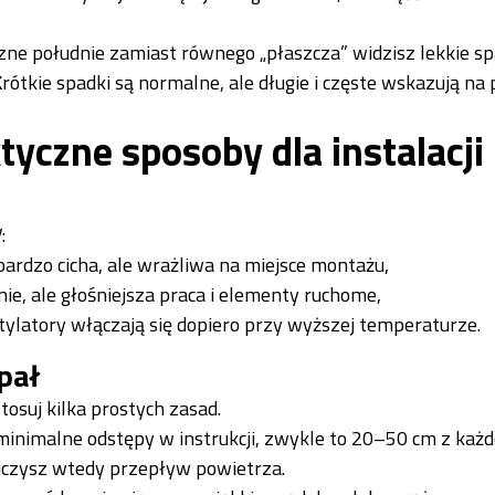
zne południe zamiast równego „płaszcza” widzisz lekkie sp
rótkie spadki są normalne, ale długie i częste wskazują na
tyczne sposoby dla instalacji
:
bardzo cicha, ale wrażliwa na miejsce montażu,
e, ale głośniejsza praca i elementy ruchome,
ylatory włączają się dopiero przy wyższej temperaturze.
pał
osuj kilka prostych zasad.
imalne odstępy w instrukcji, zwykle to 20–50 cm z każde
niczysz wtedy przepływ powietrza.