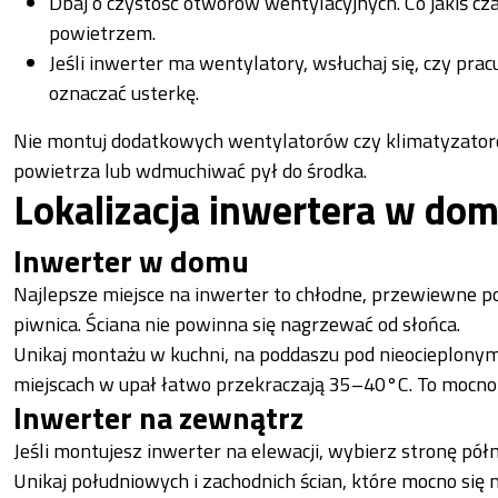
Dbaj o czystość otworów wentylacyjnych. Co jakiś c
powietrzem.
Jeśli inwerter ma wentylatory, wsłuchaj się, czy pr
oznaczać usterkę.
Nie montuj dodatkowych wentylatorów czy klimatyzatoró
powietrza lub wdmuchiwać pył do środka.
Lokalizacja inwertera w dom
Inwerter w domu
Najlepsze miejsce na inwerter to chłodne, przewiewne p
piwnica. Ściana nie powinna się nagrzewać od słońca.
Unikaj montażu w kuchni, na poddaszu pod nieocieplon
miejscach w upał łatwo przekraczają 35–40°C. To mocno 
Inwerter na zewnątrz
Jeśli montujesz inwerter na elewacji, wybierz stronę pół
Unikaj południowych i zachodnich ścian, które mocno się 