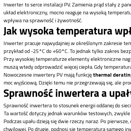
Inwerter to serce instalacji PV. Zamienia prąd stały z pa
układ elektroniczny, mocno reaguje na wysoką temperatur
wpływa na sprawność i żywotność.
Jak wysoka temperatura wp
Inwerter pracuje najwydajniej w określonym zakresie tem
przykład od -25°C do +60°C. To jednak tylko zakres bezpi
Przy wysokiej temperaturze elementy elektroniczne nagr
muszą wtedy odprowadzić więcej ciepła. Gdy temperatura 
Nowoczesne inwertery PV mają funkcję
thermal deratin
moc wyjściową. Dzięki temu nie przegrzewają się, ale prod
Sprawność inwertera a upał
Sprawność inwertera to stosunek energii oddanej do sieci
Ta wartość dotyczy jednak warunków testowych, zwykle
Podczas upału dzieją się dwie rzeczy naraz. Po pierwsze,
chwilowej. Po drugie, podnosi się temperatura samego inwe