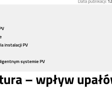
Data publikacji:
12
PV
e
 instalacji PV
ligentnym systemie PV
atura – wpływ upał