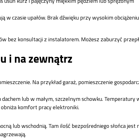
zas usuń kurz i pajęczyny miękkim pędzlem lub sprężonym
acują w czasie upałów. Brak dźwięku przy wysokim obciążeni
w bez konsultacji z instalatorem. Możesz zaburzyć przep
u i na zewnątrz
omieszczenie. Na przykład garaż, pomieszczenie gospodarc
ym dachem lub w małym, szczelnym schowku. Temperatury w
obniża komfort pracy elektroniki.
nocną lub wschodnią. Tam ilość bezpośredniego słońca jest 
nagrzewają.