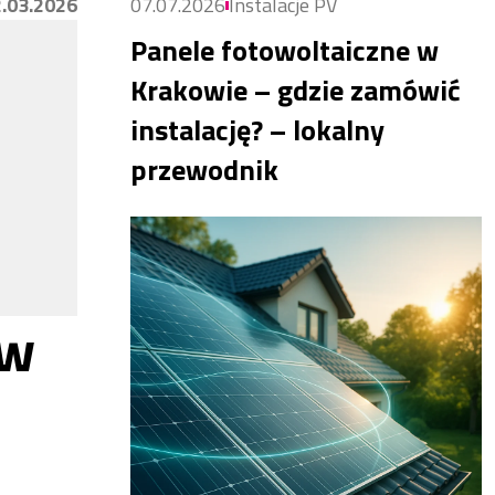
.03.2026
07.07.2026
Instalacje PV
Panele fotowoltaiczne w
Krakowie – gdzie zamówić
instalację? – lokalny
przewodnik
ów