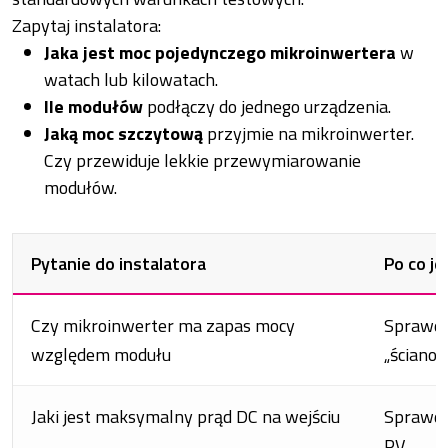
Zapytaj instalatora:
Jaka jest moc pojedynczego mikroinwertera
w
watach lub kilowatach.
Ile modułów
podłączy do jednego urządzenia.
Jaką moc szczytową
przyjmie na mikroinwerter.
Czy przewiduje lekkie przewymiarowanie
modułów.
Pytanie do instalatora
Po co je
Czy mikroinwerter ma zapas mocy
Sprawdza
względem modułu
„ściano
Jaki jest maksymalny prąd DC na wejściu
Sprawdz
PV