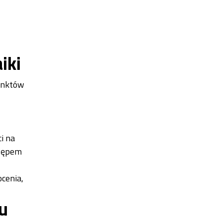
iki
punktów
i na
stępem
cenia,
u