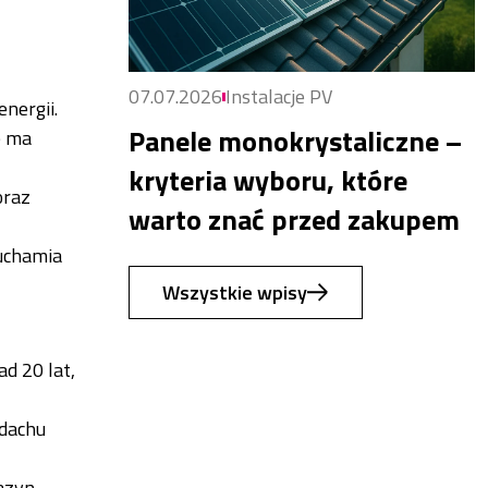
07.07.2026
Instalacje PV
nergii.
Panele monokrystaliczne –
e ma
kryteria wyboru, które
oraz
warto znać przed zakupem
ruchamia
Wszystkie wpisy
ad 20 lat,
 dachu
gazyn