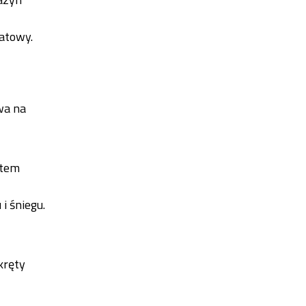
atowy.
wa na
otem
i śniegu.
kręty