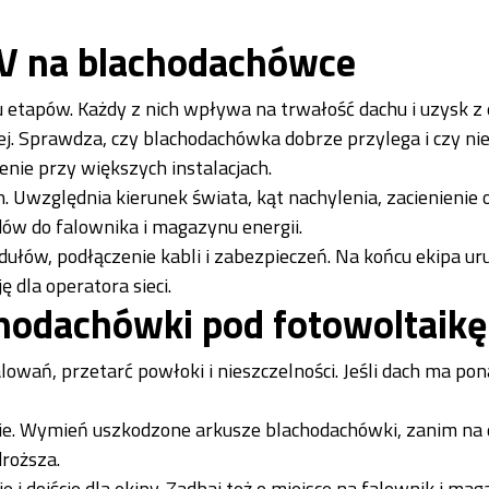
PV na blachodachówce
 etapów. Każdy z nich wpływa na trwałość dachu i uzysk z e
wej. Sprawdza, czy blachodachówka dobrze przylega i czy ni
nie przy większych instalacjach.
. Uwzględnia kierunek świata, kąt nachylenia, zacienienie 
ów do falownika i magazynu energii.
dułów, podłączenie kabli i zabezpieczeń. Na końcu ekipa u
 dla operatora sieci.
chodachówki pod fotowoltaikę
lowań, przetarć powłoki i nieszczelności. Jeśli dach ma pon
kie. Wymień uszkodzone arkusze blachodachówki, zanim na
droższa.
i dojście dla ekipy. Zadbaj też o miejsce na falownik i ma