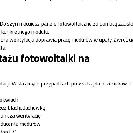
Do szyn mocujesz panele fotowoltaiczne za pomocą zacis
y konkretnego modułu.
Dobra wentylacja poprawia pracę modułów w upały. Zwróć u
ta.
ażu fotowoltaiki na
alacji. W skrajnych przypadkach prowadzą do przecieków l
rokwiach
przez blachodachówkę
anicza wentylację
roducenta modułów
słon UV