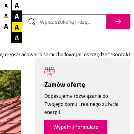
Rozmiar tekstu
Mały
Kontrast tekstu
A
A
Białe tło, czarny tekst
Średni
A
A
Szukaj
Czarne tło, biały tekst
Szukaj
A
Duży
A
Żółte tło, czarny tekst
A
Czarne tło, żółty tekst
y ciepła
Ładowarki samochodowe
Jak oszczędzać?
Kontakt
Zamów ofertę
Dopasujemy rozwiązanie do
Twojego domu i realnego zużycia
energii.
Wypełnij formularz