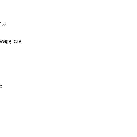
ków
wagę, czy
ub