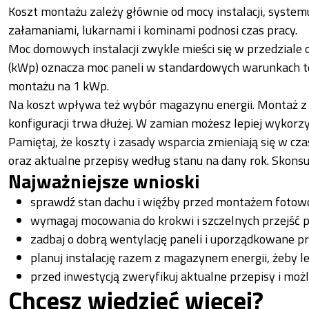
Koszt montażu zależy głównie od mocy instalacji, syste
załamaniami, lukarnami i kominami podnosi czas pracy.
Moc domowych instalacji zwykle mieści się w przedziale 
(kWp) oznacza moc paneli w standardowych warunkach te
montażu na 1 kWp.
Na koszt wpływa też wybór magazynu energii. Montaż
konfiguracji trwa dłużej. W zamian możesz lepiej wykorz
Pamiętaj, że koszty i zasady wsparcia zmieniają się w cza
oraz aktualne przepisy według stanu na dany rok. Skonsul
Najważniejsze wnioski
sprawdź stan dachu i więźby przed montażem fotowo
wymagaj mocowania do krokwi i szczelnych przejść
zadbaj o dobrą wentylację paneli i uporządkowane p
planuj instalację razem z magazynem energii, żeby l
przed inwestycją zweryfikuj aktualne przepisy i moż
Chcesz wiedzieć więcej?