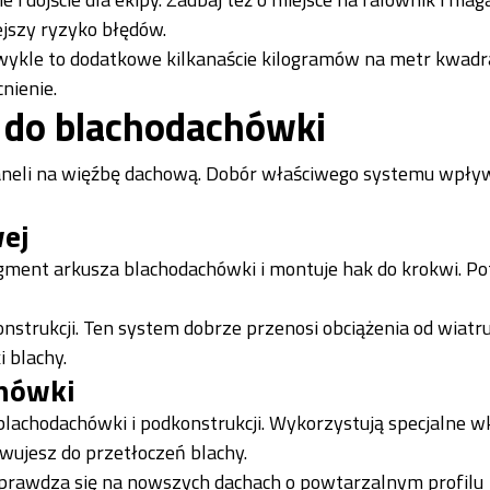
ejszy ryzyko błędów.
Zwykle to dodatkowe kilkanaście kilogramów na metr kwadr
nienie.
 do blachodachówki
aneli na więźbę dachową. Dobór właściwego systemu wpły
ej
agment arkusza blachodachówki i montuje hak do krokwi. P
nstrukcji. Ten system dobrze przenosi obciążenia od wiatru 
 blachy.
chówki
 blachodachówki i podkonstrukcji. Wykorzystują specjalne w
ujesz do przetłoczeń blachy.
prawdza się na nowszych dachach o powtarzalnym profilu