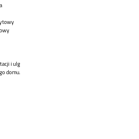
a
zytowy
kowy
cji i ulg
ego domu.