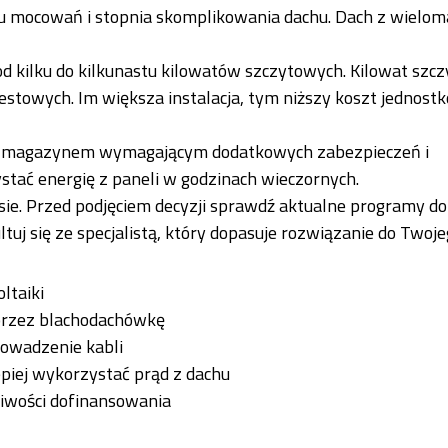
mu mocowań i stopnia skomplikowania dachu. Dach z wielom
od kilku do kilkunastu kilowatów szczytowych. Kilowat szc
stowych. Im większa instalacja, tym niższy koszt jednost
 z magazynem wymagającym dodatkowych zabezpieczeń i
ystać energię z paneli w godzinach wieczornych.
sie. Przed podjęciem decyzji sprawdź aktualne programy dota
tuj się ze specjalistą, który dopasuje rozwiązanie do Twoj
ltaiki
 przez blachodachówkę
rowadzenie kabli
epiej wykorzystać prąd z dachu
liwości dofinansowania