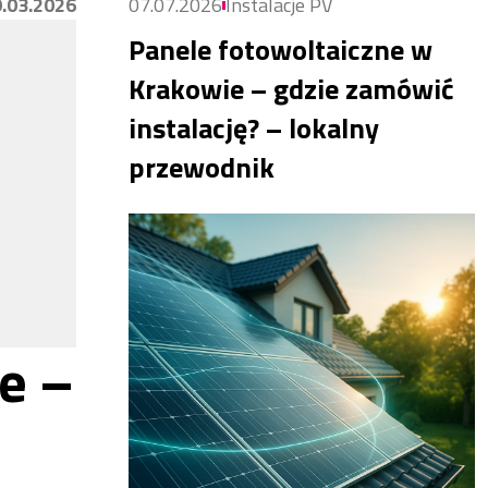
.03.2026
07.07.2026
Instalacje PV
Panele fotowoltaiczne w
Krakowie – gdzie zamówić
instalację? – lokalny
przewodnik
e –