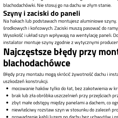
blachodachówki. Nie stosuj go na dachu w złym stanie.
Szyny i zaciski do paneli
Na hakach lub podstawach montujesz aluminiowe szyny. 
środkowych i końcowych. Zaciski muszą pasować do ram
Wysokość i układ szyn wpływają na wentylację paneli. 
instalator montuje szyny zgodnie z wytycznymi producen
Najczęstsze błędy przy mont
blachodachówce
Błędy przy montażu mogą skrócić żywotność dachu i inst
uszkodzeń konstrukcji.
mocowanie haków tylko do łat, bez zakotwienia w k
brak lub zła obróbka uszczelnień przy przejściach 
zbyt małe odstępy między panelami a dachem, co ogr
niewłaściwy rozstaw szyn w stosunku do zaleceń p
prowadzenie kabli luzem po dachu bez uchwytów i o