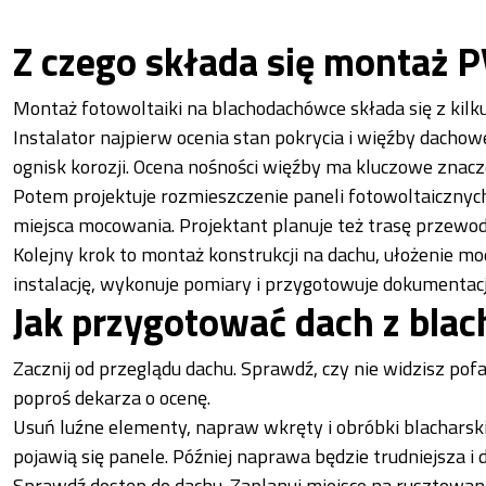
Z czego składa się montaż 
Montaż fotowoltaiki na blachodachówce składa się z kilku
Instalator najpierw ocenia stan pokrycia i więźby dacho
ognisk korozji. Ocena nośności więźby ma kluczowe znacze
Potem projektuje rozmieszczenie paneli fotowoltaicznych
miejsca mocowania. Projektant planuje też trasę przewod
Kolejny krok to montaż konstrukcji na dachu, ułożenie mo
instalację, wykonuje pomiary i przygotowuje dokumentację
Jak przygotować dach z bla
Zacznij od przeglądu dachu. Sprawdź, czy nie widzisz pofa
poproś dekarza o ocenę.
Usuń luźne elementy, napraw wkręty i obróbki blachars
pojawią się panele. Później naprawa będzie trudniejsza i 
Sprawdź dostęp do dachu. Zaplanuj miejsce na rusztowanie 