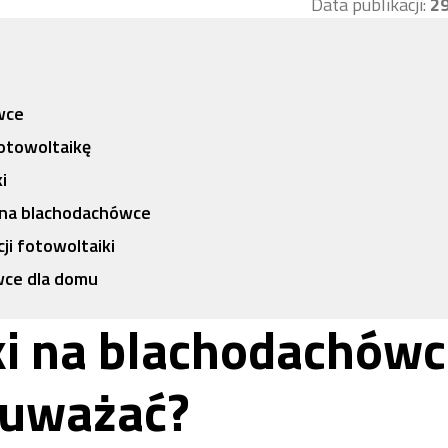
Data publikacji:
29
wce
otowoltaikę
i
 na blachodachówce
ji fotowoltaiki
wce dla domu
ki na blachodachówc
o uważać?