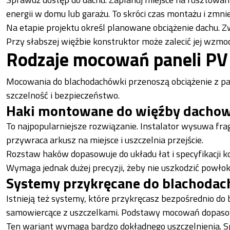
energii w domu lub garażu. To skróci czas montażu i zmni
Na etapie projektu określ planowane obciążenie dachu. 
Przy słabszej więźbie konstruktor może zalecić jej wzmoc
Rodzaje mocowań paneli PV
Mocowania do blachodachówki przenoszą obciążenie z p
szczelność i bezpieczeństwo.
Haki montowane do więźby dachow
To najpopularniejsze rozwiązanie. Instalator wysuwa fr
przywraca arkusz na miejsce i uszczelnia przejście.
Rozstaw haków dopasowuje do układu łat i specyfikacji ko
Wymaga jednak dużej precyzji, żeby nie uszkodzić powłoki
Systemy przykręcane do blachoda
Istnieją też systemy, które przykręcasz bezpośrednio do
samowiercące z uszczelkami. Podstawy mocowań dopasow
Ten wariant wymaga bardzo dokładnego uszczelnienia. S