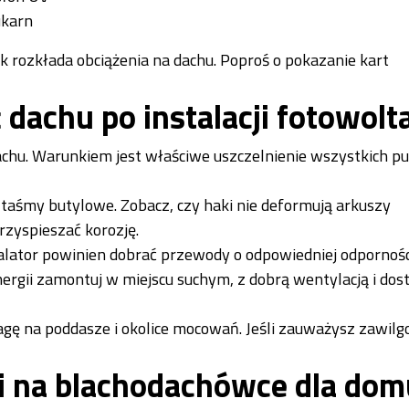
ukarn
jak rozkłada obciążenia na dachu. Poproś o pokazanie kart
dachu po instalacji fotowolta
achu. Warunkiem jest właściwe uszczelnienie wszystkich 
taśmy butylowe. Zobacz, czy haki nie deformują arkuszy
rzyspieszać korozję.
alator powinien dobrać przewody o odpowiedniej odpornośc
ergii zamontuj w miejscu suchym, z dobrą wentylacją i do
ę na poddasze i okolice mocowań. Jeśli zauważysz zawilgo
i na blachodachówce dla dom