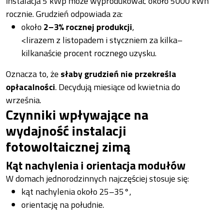
instalacja 5 kWp może wyprodukować około 5000 kWh
rocznie. Grudzień odpowiada za:
około
2–3% rocznej produkcji
,
<lirazem z listopadem i styczniem za kilka–
kilkanaście procent rocznego uzysku.
Oznacza to, że
słaby grudzień nie przekreśla
opłacalności
. Decydują miesiące od kwietnia do
września.
Czynniki wpływające na
wydajność instalacji
fotowoltaicznej zimą
Kąt nachylenia i orientacja modułów
W domach jednorodzinnych najczęściej stosuje się:
kąt nachylenia około 25–35°,
orientację na południe.